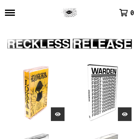
0
F
E
A
T
U
R
E
D